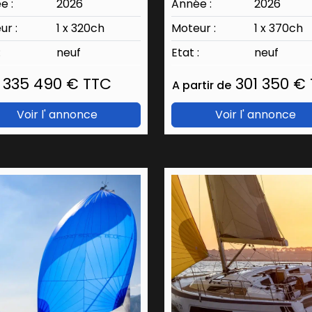
e :
2026
Année :
2026
ur :
1 x 320ch
Moteur :
1 x 370ch
:
neuf
Etat :
neuf
335 490 € TTC
301 350 €
A partir de
Voir l' annonce
Voir l' annonce