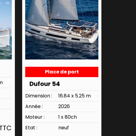
Place de port
 m
Dufour 54
Dimension :
16.84 x 5.25 m
Année :
2026
Moteur :
1 x 80ch
 TTC
Etat :
neuf