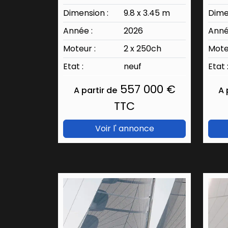
Dimension :
9.8 x 3.45 m
Dime
Année :
2026
Anné
Moteur :
2 x 250ch
Mote
Etat :
neuf
Etat 
557 000 €
A partir de
A 
TTC
Voir l' annonce