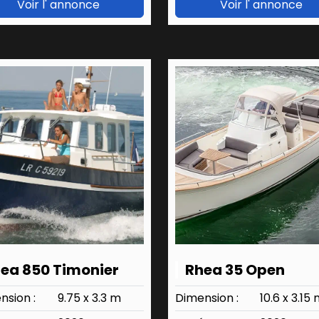
Voir l' annonce
Voir l' annonce
ea 850 Timonier
Rhea 35 Open
nsion :
9.75 x 3.3 m
Dimension :
10.6 x 3.15