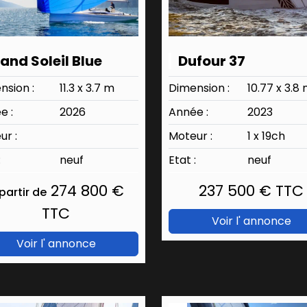
and Soleil Blue
Dufour 37
nsion :
11.3 x 3.7 m
Dimension :
10.77 x 3.8
e :
2026
Année :
2023
ur :
Moteur :
1 x 19ch
:
neuf
Etat :
neuf
274 800 €
237 500 € TTC
partir de
TTC
Voir l' annonce
Voir l' annonce