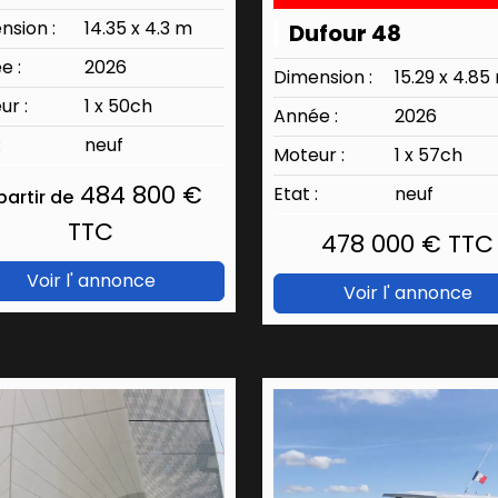
nsion :
14.35 x 4.3 m
Dufour 48
e :
2026
Dimension :
15.29 x 4.85
ur :
1 x 50ch
Année :
2026
:
neuf
Moteur :
1 x 57ch
484 800 €
Etat :
neuf
partir de
TTC
478 000 € TTC
Voir l' annonce
Voir l' annonce