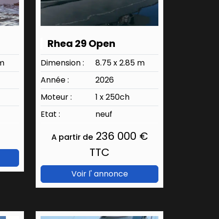
Rhea 29 Open
 m
Dimension :
8.75 x 2.85 m
Année :
2026
Moteur :
1 x 250ch
Etat :
neuf
236 000 €
A partir de
TTC
Voir l' annonce