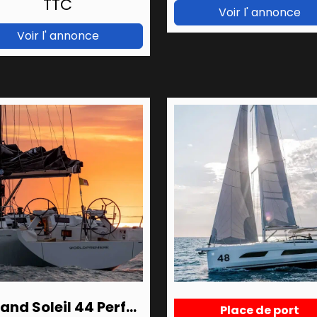
TTC
Voir l' annonce
Voir l' annonce
Grand Soleil 44 Performance
Place de port