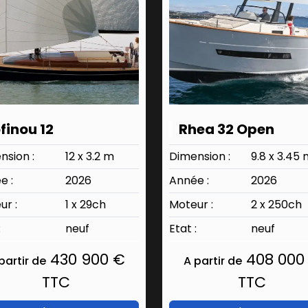
finou 12
Rhea 32 Open
nsion :
12 x 3.2 m
Dimension :
9.8 x 3.45
e :
2026
Année :
2026
ur :
1 x 29ch
Moteur :
2 x 250ch
:
neuf
Etat :
neuf
430 900 €
408 000
partir de
A partir de
TTC
TTC