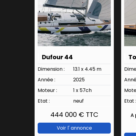
Dufour 44
To
Dimension :
13.1 x 4.45 m
Dime
Année :
2025
Anné
Moteur :
1 x 57ch
Mote
Etat :
neuf
Etat 
444 000 € TTC
A 
Voir l' annonce