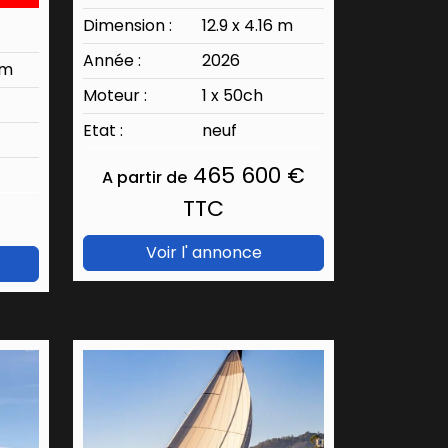
Dimension :
12.9 x 4.16 m
Année :
2026
 m
Moteur :
1 x 50ch
Etat :
neuf
465 600 €
A partir de
TTC
Voir l' annonce