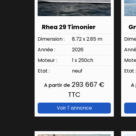
Rhea 29 Timonier
Gr
Dimension :
8.72 x 2.85 m
Dime
Année :
2026
Anné
Moteur :
1 x 250ch
Mote
Etat :
neuf
Etat 
293 667 €
A partir de
A 
TTC
Voir l' annonce