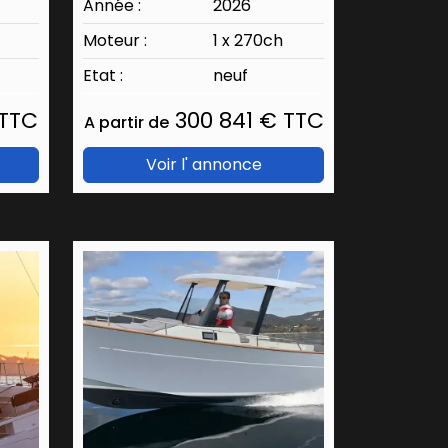
Année :
2026
Moteur :
1 x 270ch
Etat :
neuf
 TTC
300 841 € TTC
A partir de
Voir l' annonce