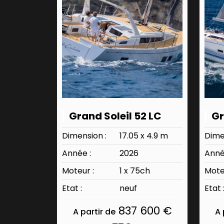
Grand Soleil 52 LC
Dimension :
17.05 x 4.9 m
Dime
Année :
2026
Anné
Moteur :
1 x 75ch
Mote
Etat :
neuf
Etat 
837 600 €
A partir de
A 