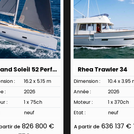
Grand Soleil 52 Performance
Rhea Trawler 34
nsion :
16.2 x 5.15 m
Dimension :
10.4 x 3.95
e :
2026
Année :
2026
ur :
1 x 75ch
Moteur :
1 x 370ch
:
neuf
Etat :
neuf
826 800 €
636 137 €
partir de
A partir de