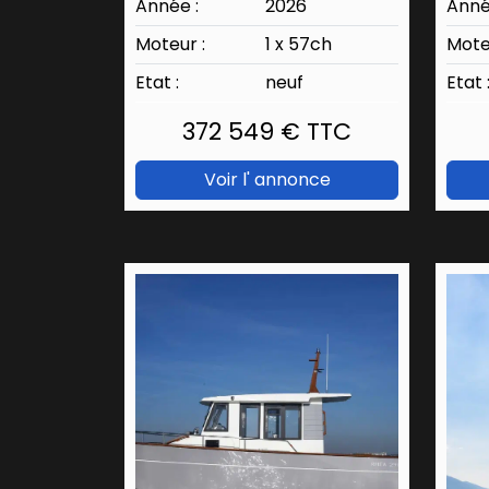
Année :
2026
Anné
Moteur :
1 x 57ch
Mote
Etat :
neuf
Etat 
372 549 € TTC
Voir l' annonce