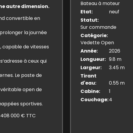
Bateau à moteur
une autre dimension.
Etat
neuf
nd convertible en
Statut
Sur commande
prolonger la journée
Catégorie
Vedette Open
 capable de vitesses
Année
2026
Longueur
9.8 m
 s’adresse à ceux qui
Largeur
3.45 m
ernes. Le poste de
Tirant
d'eau
0.55 m
 véritable open de
Cabine
1
Couchage
4
chappées sportives.
: 408 000 € TTC