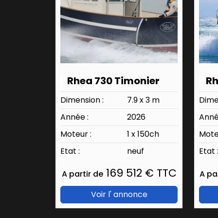
Rhea 730 Timonier
Rh
Dimension :
7.9 x 3 m
Dime
Année :
2026
Anné
Moteur :
1 x 150ch
Mote
Etat :
neuf
Etat 
169 512 € TTC
A partir de
A pa
Voir l' annonce