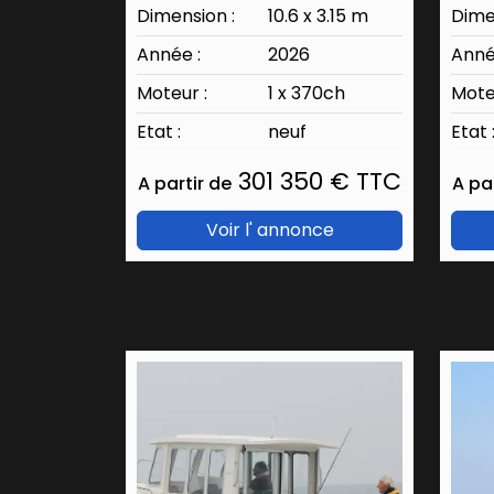
Dimension :
10.6 x 3.15 m
Dime
Année :
2026
Anné
Moteur :
1 x 370ch
Mote
Etat :
neuf
Etat 
301 350 € TTC
A partir de
A pa
Voir l' annonce