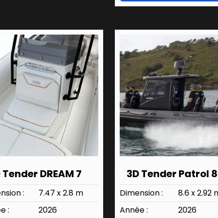
 Tender DREAM 7
3D Tender Patrol 
nsion :
7.47 x 2.8 m
Dimension :
8.6 x 2.92 
e :
2026
Année :
2026