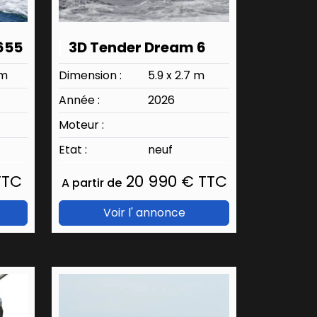
655
3D Tender Dream 6
 m
Dimension :
5.9 x 2.7 m
Année :
2026
Moteur :
Etat :
neuf
TTC
20 990 € TTC
A partir de
Voir l' annonce