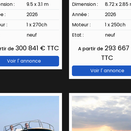
nsion :
9.5 x 3.1 m
Dimension :
8.72 x 2.85
e :
2026
Année :
2026
ur :
1 x 270ch
Moteur :
1 x 250ch
:
neuf
Etat :
neuf
300 841 € TTC
293 667
rtir de
A partir de
TTC
Voir l' annonce
Voir l' annonce