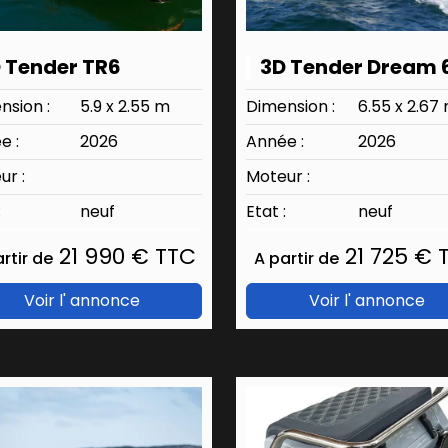
 Tender TR6
3D Tender Dream 
nsion :
5.9 x 2.55 m
Dimension :
6.55 x 2.67
e :
2026
Année :
2026
ur :
Moteur :
:
neuf
Etat :
neuf
21 990 € TTC
21 725 € 
rtir de
A partir de
Voir l' annonce
Voir l' annonce