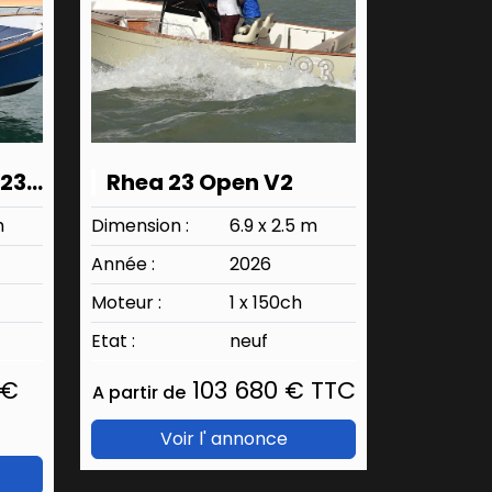
Rhea RHEA Marine 23 origine
Rhea 23 Open V2
m
Dimension :
6.9 x 2.5 m
Année :
2026
Moteur :
1 x 150ch
Etat :
neuf
 €
103 680 € TTC
A partir de
Voir l' annonce