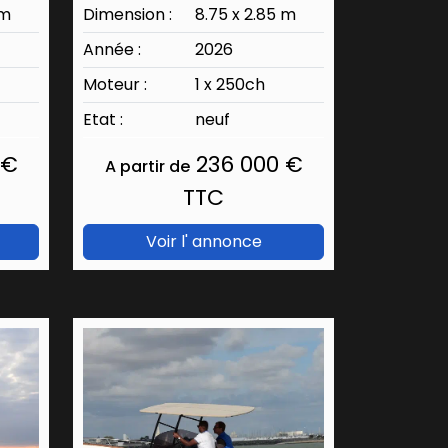
 m
Dimension :
8.75 x 2.85 m
Année :
2026
Moteur :
1 x 250ch
Etat :
neuf
 €
236 000 €
A partir de
TTC
Voir l' annonce