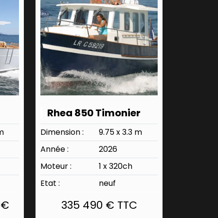
Rhea 850 Timonier
 m
Dimension :
9.75 x 3.3 m
Année :
2026
Moteur :
1 x 320ch
Etat :
neuf
 €
335 490 € TTC