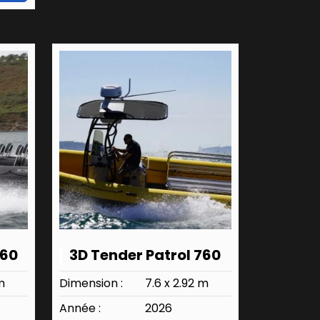
860
3D Tender Patrol 760
m
Dimension :
7.6 x 2.92 m
Année :
2026