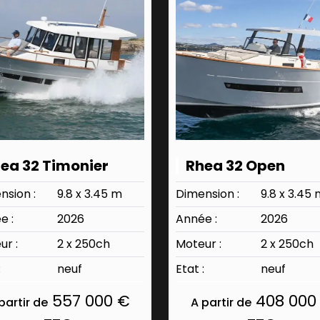
ea 32 Timonier
Rhea 32 Open
nsion :
9.8 x 3.45 m
Dimension :
9.8 x 3.45
e :
2026
Année :
2026
ur :
2 x 250ch
Moteur :
2 x 250ch
:
neuf
Etat :
neuf
557 000 €
408 000
partir de
A partir de