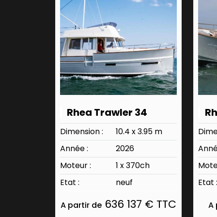
Rhea Trawler 34
Rh
Dimension :
10.4 x 3.95 m
Dime
Année :
2026
Anné
Moteur :
1 x 370ch
Mote
Etat :
neuf
Etat 
636 137 € TTC
A partir de
A 