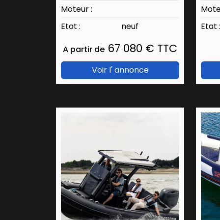
Moteur :
Mote
Etat :
neuf
Etat 
67 080 € TTC
A partir de
Voir l' annonce