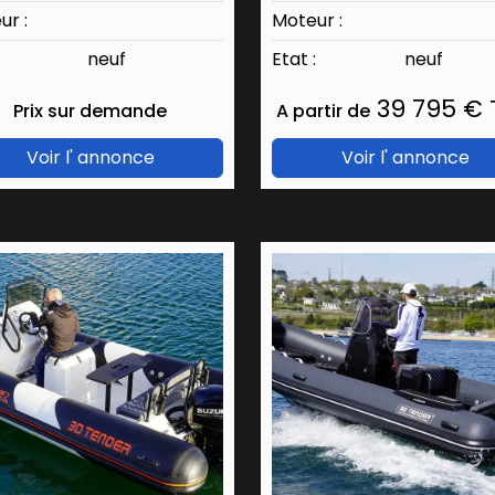
ur :
Moteur :
:
neuf
Etat :
neuf
39 795 € 
Prix sur demande
A partir de
Voir l' annonce
Voir l' annonce