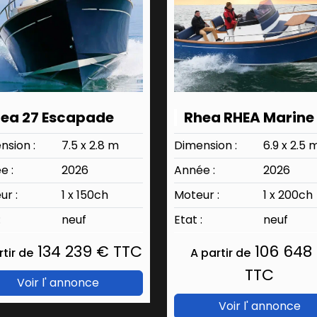
ea 27 Escapade
nsion :
7.5 x 2.8 m
Dimension :
6.9 x 2.5 
e :
2026
Année :
2026
ur :
1 x 150ch
Moteur :
1 x 200ch
:
neuf
Etat :
neuf
134 239 € TTC
106 648
rtir de
A partir de
TTC
Voir l' annonce
Voir l' annonce