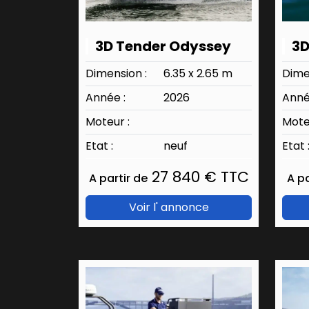
3D Tender Odyssey
3D
Dimension :
6.35 x 2.65 m
Dime
Année :
2026
Anné
Moteur :
Mote
Etat :
neuf
Etat 
27 840 € TTC
A partir de
A pa
Voir l' annonce