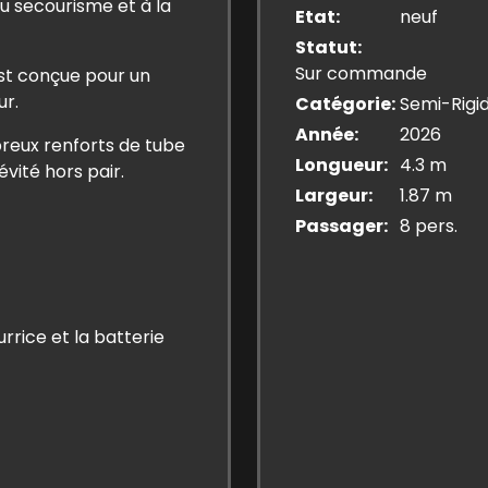
u secourisme et à la
Etat
neuf
Statut
Sur commande
st conçue pour un
ur.
Catégorie
Semi-Rigi
Année
2026
reux renforts de tube
Longueur
4.3 m
évité hors pair.
Largeur
1.87 m
Passager
8 pers.
rice et la batterie