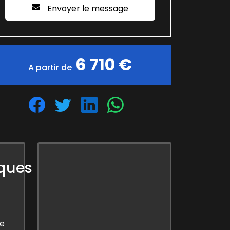
Envoyer le message
6 710 €
A partir de
iques
de