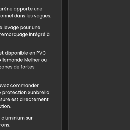
carène apporte une
ionnel dans les vagues.
de levage pour une
e remorquage intégré à
st disponible en PVC
Allemande Melher ou
 zones de fortes
pouvez commander
e protection Sunbrella
esure est directement
tion.
n aluminium sur
rons.