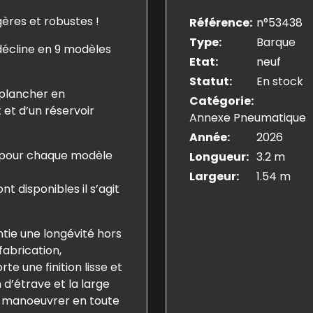
ères et robustes !
Référence
n°53438
Type
Barque
décline en 9 modèles
Etat
neuf
Statut
En stock
 plancher en
Catégorie
 et d’un réservoir
Annexe Pneumatique
Année
2026
é pour chaque modèle
Longueur
3.2 m
Largeur
1.54 m
t disponibles il s’agit
tie une longévité hors
abrication,
e une finition lisse et
d’étrave et la large
 manoeuvrer en toute