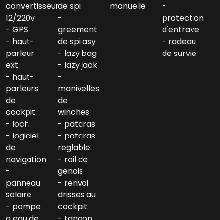
convertisseur
de spi
manuelle
12/220v
protection
GPS
greement
d'entrave
haut-
de spi asy
radeau
parleur
lazy bag
de survie
ext.
lazy jack
haut-
parleurs
manivelles
de
de
cockpit
winches
loch
pataras
logiciel
pataras
de
reglable
navigation
rail de
genois
panneau
renvoi
solaire
drisses au
pompe
cockpit
a eau de
tangon