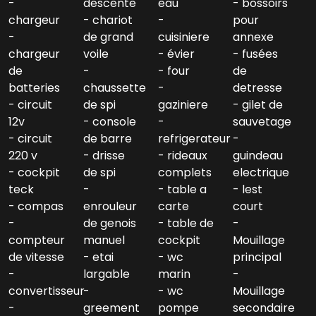
descente
eau
bossoirs
chargeur
chariot
pour
de grand
cuisiniere
annexe
chargeur
voile
évier
fusées
de
four
de
batteries
chaussette
detresse
circuit
de spi
gaziniere
gilet de
12v
console
sauvetage
circuit
de barre
refrigerateur
220 v
drisse
rideaux
guindeau
cockpit
de spi
complets
electrique
teck
table a
lest
compas
enrouleur
carte
court
de genois
table de
compteur
manuel
cockpit
Mouillage
de vitesse
etai
wc
principal
largable
marin
convertisseur
wc
Mouillage
greement
pompe
secondaire