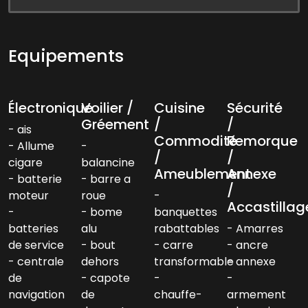
Equipements
Électronique
Voilier /
Cuisine
Sécurité
Gréement
/
/
ais
Commodité
Remorque
Allume
/
/
cigare
balancine
Ameublement
Annexe
batterie
barre a
/
moteur
roue
Accastillag
bome
banquettes
batteries
alu
rabattables
Amarres
de service
bout
carre
ancre
centrale
dehors
transformable
annexe
de
capote
navigation
de
chauffe-
armement