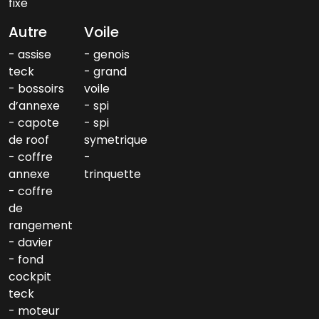
fixe
Autre
Voile
assise
genois
teck
grand
bossoirs
voile
d’annexe
spi
capote
spi
de roof
symetrique
coffre
annexe
trinquette
coffre
de
rangement
davier
fond
cockpit
teck
moteur