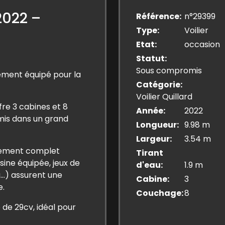
2022 –
Référence
n°29399
Type
Voilier
Etat
occasion
Statut
Sous compromis
ement équipé pour la
Catégorie
Voilier Quillard
fre 3 cabines et 8
Année
2022
amis dans un grand
Longueur
9.98 m
Largeur
3.54 m
ipement complet
Tirant
isine équipée, jeux de
d'eau
1.9 m
a…) assurent une
Cabine
3
e.
Couchage
8
 de 29cv, idéal pour